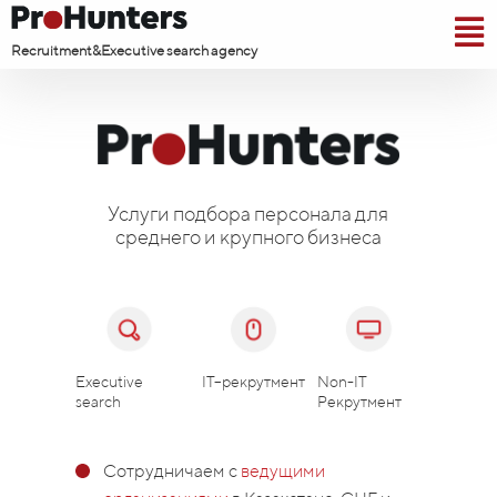
Recruitment&Executive search agency
Услуги подбора персонала для
среднего и крупного бизнеса
Executive
IT–рекрутмент
Non-IT
search
Рекрутмент
Сот​​​​рудничаем с
ведущими